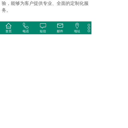
验，能够为客户提供专业、全面的定制化服
务。
（二）先进技术与设备
首页
电话
短信
邮件
地址
具备高精度的涂布、分条、模切、检测等生
产设备及工艺，以保证各类产品的生产质量
和效率，能够满足产品高性能和大规模的生
产需求。
（三）严格的质量控制体系
建立了完善的质量控制体系，从原材料、生
产过程管控到成品检验，每一个环节都严格
按照质量管理标准进行操作。通过严格的质
量控制，确保质量稳定可靠，为客户提供高
品质的产品。