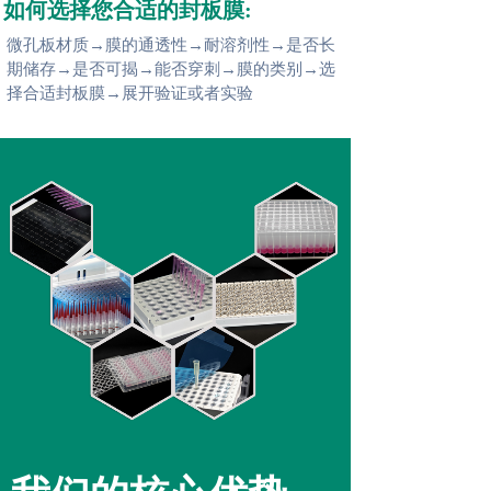
如何选择您合适的封板膜:
微孔板材质→膜的通透性→耐溶剂性→是否长
期储存→是否可揭→能否穿刺→膜的类别→选
择合适封板膜→展开验证或者实验