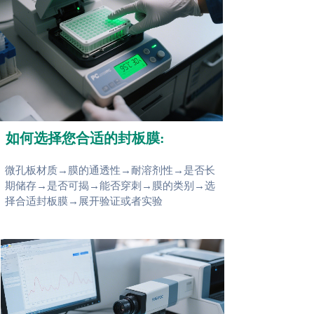
如何选择您合适的封板膜:
微孔板材质→膜的通透性→耐溶剂性→是否长
期储存→是否可揭→能否穿刺→膜的类别→选
择合适封板膜→展开验证或者实验