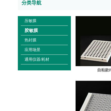
分类导航
压敏膜
胶敏膜
热封膜
应用场景
通用仪器/耗材
自粘款