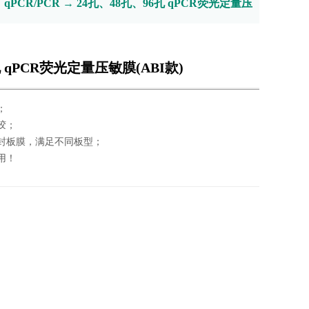
→
qPCR/PCR
→
24孔、48孔、96孔 qPCR荧光定量压
孔 qPCR荧光定量压敏膜(ABI款)
；
胶；
6孔封板膜，满足不同板型；
用！