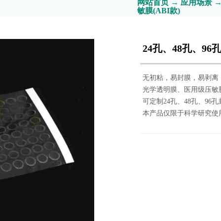
网站首页
→
应用场景
敏膜(ABI款)
24孔、48孔、96
无初粘，易封膜，易剥离
光学透明膜、医用级压敏
可定制24孔、48孔、9
本产品仅限于科学研究使