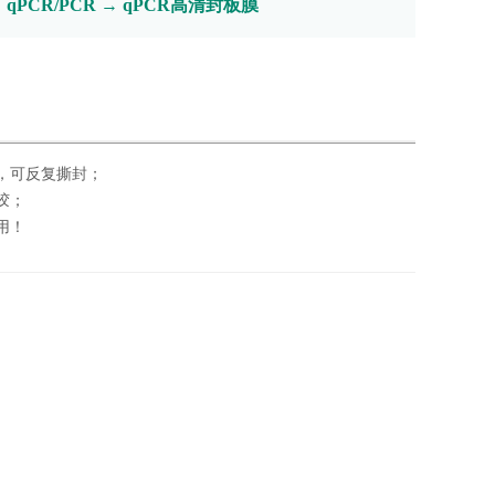
→
qPCR/PCR
→
qPCR高清封板膜
，可反复撕封；
胶；
用！